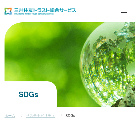
ハ
ン
バ
ホーム
ー
ガ
ー
メ
ニ
企業情報
ュ
ー
開
閉
業務内容
ボ
タ
ン
SDGs
サステナビリティ
ホーム
サステナビリティ
SDGs
採用情報