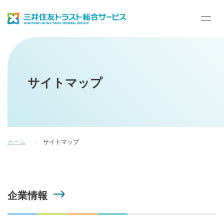
ハ
ン
バ
ホーム
ー
ガ
ー
サイトマップ
メ
ニ
企業情報
ュ
ー
開
閉
業務内容
ボ
タ
ホーム
サイトマップ
ン
サステナビリティ
企業情報
採用情報